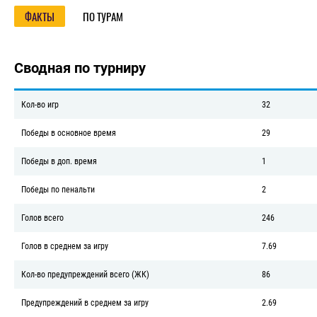
Название турнира/О турнире/Фа
ФАКТЫ
ПО ТУРАМ
Сводная по турниру
Кол-во игр
32
Победы в основное время
29
Победы в доп. время
1
Победы по пенальти
2
Голов всего
246
Голов в среднем за игру
7.69
Кол-во предупреждений всего (ЖК)
86
Предупреждений в среднем за игру
2.69