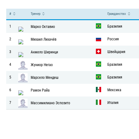
Главные тренеры команд – Ме
#
Тренер
Гражданство
1
Бразилия
Марко Октавио
2
Россия
Михаил Лихачёв
3
Швейцария
Анжело Ширинци
4
Бразилия
Жуниор Негао
5
Бразилия
Марсело Мендеш
6
Мексика
Рамон Райа
7
Италия
Массимилиано Эспозито