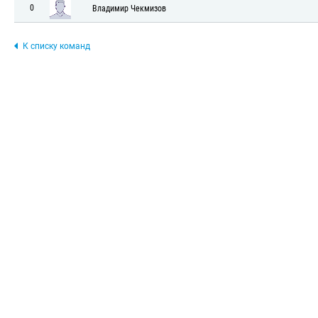
0
Владимир Чекмизов
К списку команд