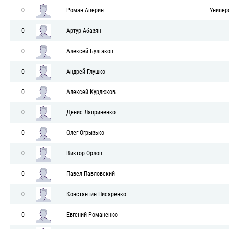
0
Роман Аверин
Универ
0
Артур Абазян
0
Алексей Булгаков
0
Андрей Глушко
0
Алексей Курдюков
0
Денис Лавриненко
0
Олег Огрызько
0
Виктор Орлов
0
Павел Павловский
0
Константин Писаренко
0
Евгений Романенко