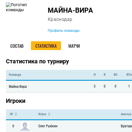
Команда
МАЙНА-ВИРА
Краснодар
Профиль команды
СОСТАВ
СТАТИСТИКА
МАТЧИ
Статистика по турниру
Команда
И
В
ВО
ВПн
3
0
0
1
Майна-Вира
Игроки
№
Игрок
Амплуа
0
Олег Рыбкин
Вратар