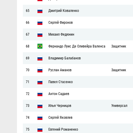
65
Дмитрий Коваленко
66
Сергей Фиронов
67
Михаил Федюнин
68
Фернандо Луис Де Оливейра Валенса
Защитник
69
Владимир Балабанов
70
Руслан Аманов
Защитник
71
Павел Стасенко
72
Антон Садаев
73
Илья Черницов
Универсал
74
Сергей Яковлев
75
Евгений Романенко