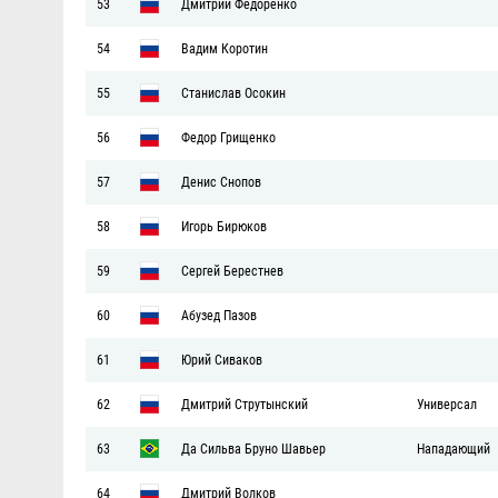
53
Дмитрий Федоренко
54
Вадим Коротин
55
Станислав Осокин
56
Федор Грищенко
57
Денис Снопов
58
Игорь Бирюков
59
Сергей Берестнев
60
Абузед Пазов
61
Юрий Сиваков
62
Дмитрий Струтынский
Универсал
63
Да Сильва Бруно Шавьер
Нападающий
64
Дмитрий Волков