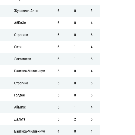
Журавель-Авто
6
0
3
АйБиЭс
6
0
4
Строгино
6
0
6
Сити
6
1
4
Локомотив
6
1
6
Балтика-Миллениум
5
0
4
Строгино
5
0
6
Голден
5
0
6
АйБиЭс
5
1
4
Дельта
5
2
6
Балтика-Миллениум
4
0
4