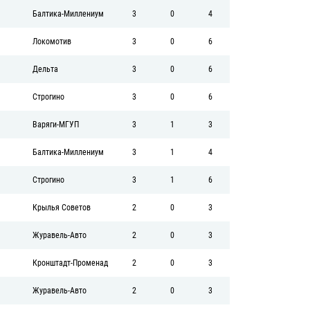
Балтика-Миллениум
3
0
4
Локомотив
3
0
6
Дельта
3
0
6
Строгино
3
0
6
Варяги-МГУП
3
1
3
Балтика-Миллениум
3
1
4
Строгино
3
1
6
Крылья Советов
2
0
3
Журавель-Авто
2
0
3
Кронштадт-Променад
2
0
3
Журавель-Авто
2
0
3