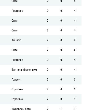
Сити
2
0
4
Прогресс
2
0
4
Сити
2
0
4
Сити
2
0
4
АйБиЭс
2
0
4
Сити
2
0
4
Прогресс
2
0
4
Балтика-Миллениум
2
0
4
Голден
2
0
6
Строгино
2
0
6
Строгино
2
0
6
Журавель-Авто
2
1
3