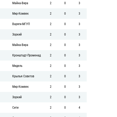
Майна-Вира
2
0
3
Мир-Комвек
2
0
3
Варяги-МГУП
2
0
3
Зоркий
2
0
3
Майна-Вира
2
0
3
Кронштадт-Променад
2
0
3
Мидель
2
0
3
Крылья Советов
2
0
3
Мир-Комвек
2
0
3
Зоркий
2
0
3
Сити
2
0
4