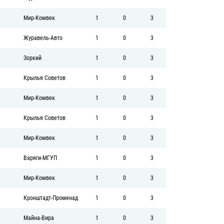
Мир-Комвек
1
0
3
Журавель-Авто
1
0
3
Зоркий
1
0
3
Крылья Советов
1
0
3
Мир-Комвек
1
0
3
Крылья Советов
1
0
3
Мир-Комвек
1
0
3
Варяги-МГУП
1
0
3
Мир-Комвек
1
0
3
Кронштадт-Променад
1
0
3
Майна-Вира
1
0
3