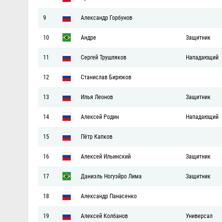
9
Александр Горбунов
10
Андре
Защитник
11
Сергей Трушляков
Нападающий
12
Станислав Бирюков
13
Илья Леонов
Защитник
14
Алексей Родин
Нападающий
15
Пётр Капков
16
Алексей Ильинский
Защитник
17
Даниэль Ногуэйро Лима
Защитник
18
Александр Панасенко
19
Алексей Колбанов
Универсал