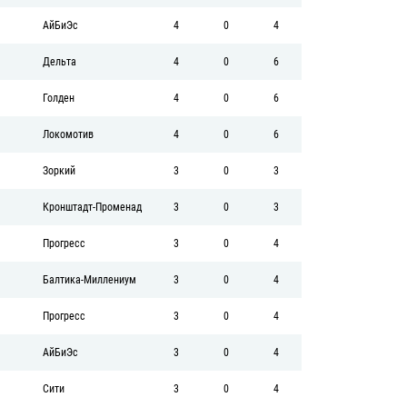
АйБиЭс
4
0
4
Дельта
4
0
6
Голден
4
0
6
Локомотив
4
0
6
Зоркий
3
0
3
Кронштадт-Променад
3
0
3
Прогресс
3
0
4
Балтика-Миллениум
3
0
4
Прогресс
3
0
4
АйБиЭс
3
0
4
Сити
3
0
4