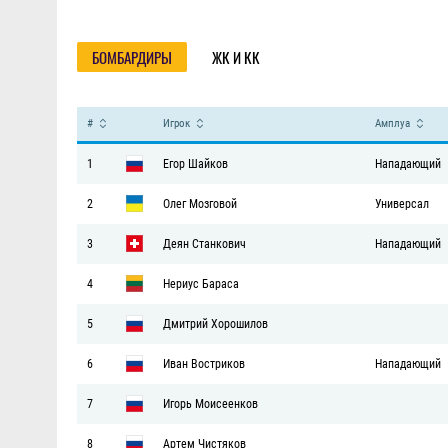
Статистика
БОМБАРДИРЫ
ЖК И КК
#
Игрок
Амплуа
1
Егор Шайков
Нападающий
2
Олег Мозговой
Универсал
3
Деян Станкович
Нападающий
4
Нериус Бараса
5
Дмитрий Хорошилов
6
Иван Востриков
Нападающий
7
Игорь Моисеенков
8
Артем Чистяков