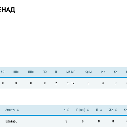
ЕНАД
ВО
ВПн
ППн
ПО
П
МЗ-МП
Ср.М
ЖК
КК
0
0
0
0
2
9 - 12
3
3
0
Амплуа
И
Г (пен)
П
ЖК
К
Вратарь
3
0
0
0