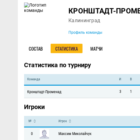
Команда
КРОНШТАДТ-ПРОМ
Калининград
Профиль команды
СОСТАВ
СТАТИСТИКА
МАТЧИ
Статистика по турниру
Команда
И
В
3
1
Кронштадт-Променад
Игроки
№
Игрок
0
Максим Миколайчук