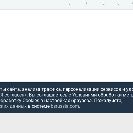
3
1
0
0
ы сайта, анализа трафика, персонализации сервисов и уд
«Я согласен», Вы соглашаетесь с Условиями обработки мет
обработку Cookies в настройках браузера. Пожалуйста,
ских данных
в системе
bsrussia.com
.