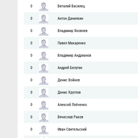
0
Виталий Василец
0
Антон Данилкин
0
Владимир Яковлев
0
Павел Макаренко
0
Владимир Андрианов
0
Андрей Белугин
0
Денис Войнов
0
Денис Круглов
0
Алексей Лобченко
0
Вячеслав Раков
0
Иван Свительский