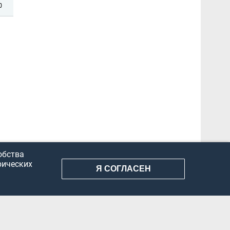
0
обства
рических
Я СОГЛАСЕН