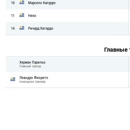
10
Марсело Капурро
11
Нико
14
Ричард Катардо
Главные
Херман Парильо
Главный тренер
Леандро Фиорито
помощник тренера