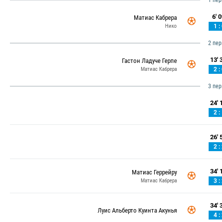
1 пе
6' 0
Матиас Кабрера
Нико
1 :
2 пе
13' 3
Гастон Ладуче Герпе
Матиас Кабрера
2 :
3 пе
24' 1
2 :
26' 5
2 :
34' 1
Матиас Геррейру
Матиас Кабрера
3 :
34' 3
Луис Альберто Куинта Акунья
4 :