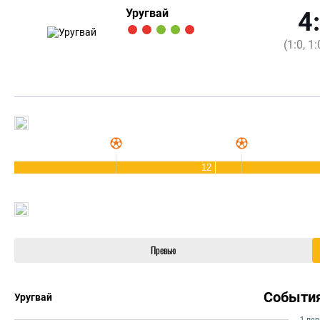
Уругвай
4
(1:0, 1:
12
Превью
Событи
Уругвай