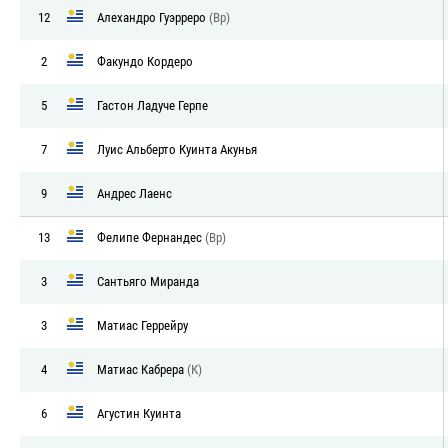
12
Алехандро Гуэрреро
(Вр)
2
Факундо Кордеро
5
Гастон Ладуче Герпе
7
Луис Альберто Куинта Акунья
9
Андрес Лаенс
13
Фелипе Фернандес
(Вр)
3
Сантьяго Миранда
3
Матиас Геррейру
4
Матиас Кабрера
(К)
6
Агустин Куинта