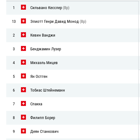
1
Сильвано Кесслер
(Вр)
13
Элиотт Генри Давид Монод
(Вр)
2
Кевин Ванджи
3
Бенджамин Лузер
4
Михаэль Мицев
5
Ян Остген
6
Тобиас Штейнеманн
7
Спакка
8
Филипп Борер
9
Деян Станкович