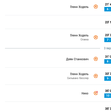
21' 4
Гленн Ходель
6 :
23' 1
23' 3
Гленн Ходель
Спакка
7 :
3 пе
31' 0
Деян Станкович
8 :
33' 3
Гленн Ходель
Сильвано Кесслер
9 :
35' 0
Нико
10 :
35' 3