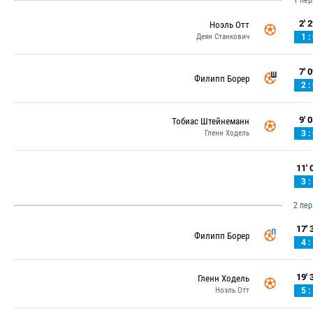
1 пе
2' 2
Ноэль Отт
Деян Станкович
1 :
7' 0
Филипп Борер
2 :
9' 0
Тобиас Штейнеманн
Гленн Ходель
3 :
11' 0
3 :
2 пе
17' 3
Филипп Борер
4 :
19' 3
Гленн Ходель
Ноэль Отт
5 :