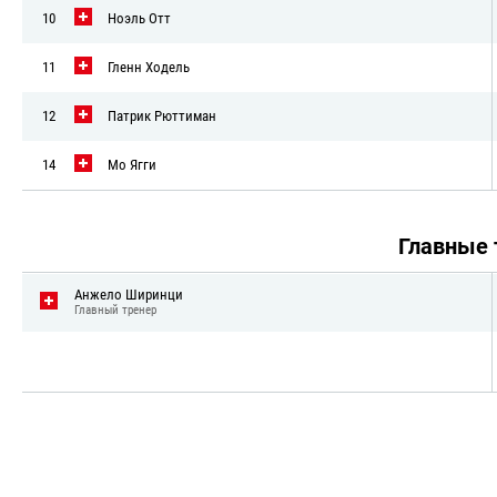
10
Ноэль Отт
11
Гленн Ходель
12
Патрик Рюттиман
14
Мо Ягги
Главные
Анжело Ширинци
Главный тренер