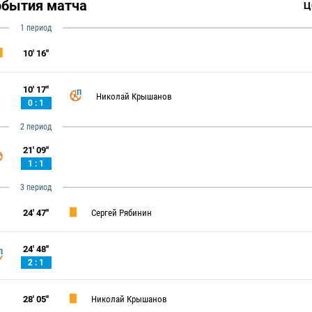
обытия матча
Ц
1 период
10' 16''
10' 17''
Николай Крышанов
0 : 1
2 период
21' 09''
1 : 1
3 период
24' 47''
Сергей Рябинин
24' 48''
2 : 1
28' 05''
Николай Крышанов