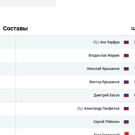
Составы
Ц
(Вр)
Али Харфуш
Владислав Маруев
Николай Крышанов
Виктор Крышанов
Дмитрий Басов
(Вр)
Александр Панфилов
Сергей Рябинин
Егор Гордецкий