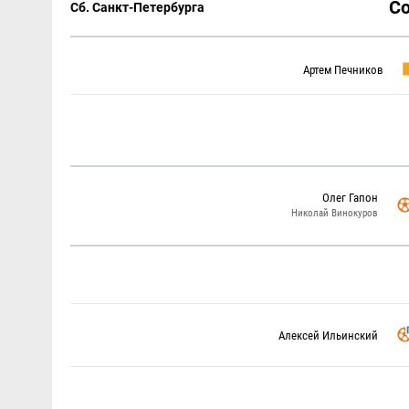
С
Сб. Санкт-Петербурга
Артем Печников
Олег Гапон
Николай Винокуров
Алексей Ильинский