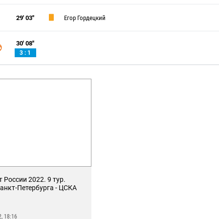
29' 03''
Егор Гордецкий
30' 08''
3 : 1
 России 2022. 9 тур.
анкт-Петербурга - ЦСКА
, 18:16