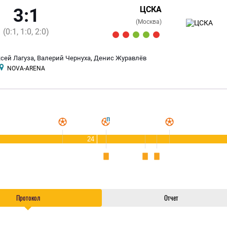
ЦСКА
3:1
(Москва)
(0:1, 1:0, 2:0)
,
,
сей Лагуза
Валерий Чернуха
Денис Журавлёв
NOVA-ARENA
24
Протокол
Отчет