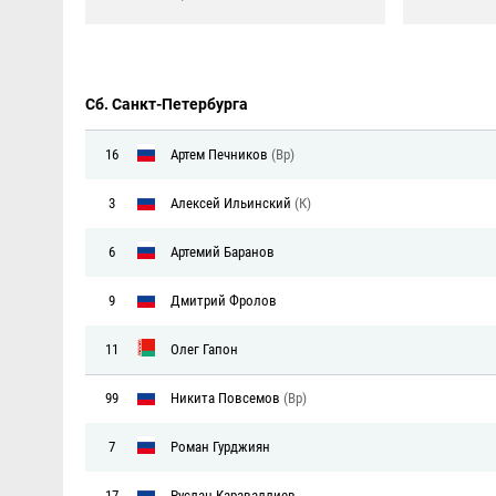
Сб. Санкт-Петербурга
16
Артем Печников
(Вр)
3
Алексей Ильинский
(К)
6
Артемий Баранов
9
Дмитрий Фролов
11
Олег Гапон
99
Никита Повсемов
(Вр)
7
Роман Гурджиян
17
Руслан Караваллиев