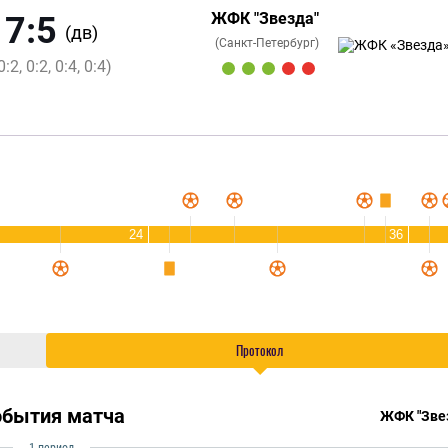
ЖФК "Звезда"
7:5
(дв)
(Санкт-Петербург)
0:2, 0:2, 0:4, 0:4)
24
36
Протокол
обытия матча
ЖФК "Зве