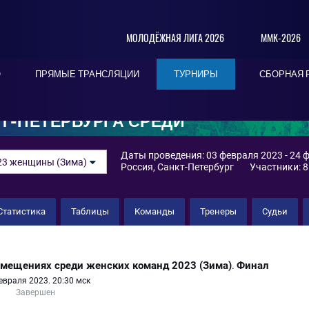
МОЛОДЁЖНАЯ ЛИГА 2026
ММК-2026
О
ПРЯМЫЕ ТРАНСЛЯЦИИ
ТУРНИРЫ
СБОРНАЯ 
Т-ПЕТЕРБУРГА СРЕДИ
Даты проведения: 03 февраля 2023 - 24 
23 женщины (Зима)
Россия, Санкт-Петербург
Участники: 8
Статистика
Таблицы
Команды
Тренеры
Судьи
"Звезда"
омещениях среди женских команд 2023 (Зима)
Финал
.
евраля 2023. 20:30 мск
Завершен