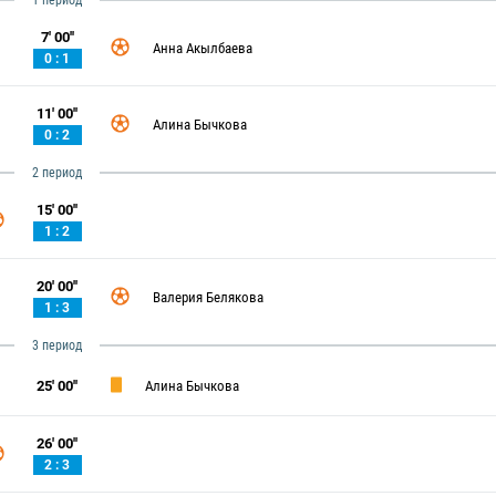
1 период
7' 00''
Анна Акылбаева
0 : 1
11' 00''
Алина Бычкова
0 : 2
2 период
15' 00''
1 : 2
20' 00''
Валерия Белякова
1 : 3
3 период
25' 00''
Алина Бычкова
26' 00''
2 : 3