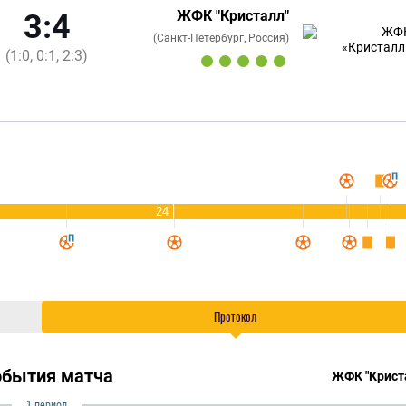
ЖФК "Кристалл"
3:4
(Санкт-Петербург, Россия)
(1:0, 0:1, 2:3)
24
Протокол
обытия матча
ЖФК "Крист
1 период