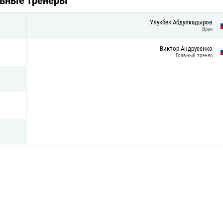
авные тренеры
Улукбек Абдулкадыров
Врач
Виктор Андрусенко
Главный тренер