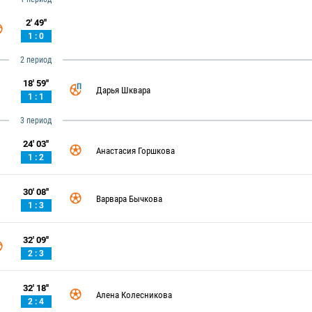
2' 49''
1 : 0
2 период
18' 59''
Дарья Шквара
1 : 1
3 период
24' 03''
Анастасия Горшкова
1 : 2
30' 08''
Варвара Бычкова
1 : 3
32' 09''
2 : 3
32' 18''
Алена Колесникова
2 : 4