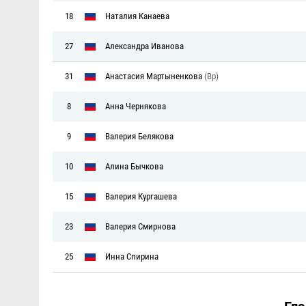
18
Наталия Канаева
27
Александра Иванова
31
Анастасия Мартыненкова
(Вр)
8
Анна Чернякова
9
Валерия Белякова
10
Алина Бычкова
15
Валерия Кургашева
23
Валерия Смирнова
25
Инна Спирина