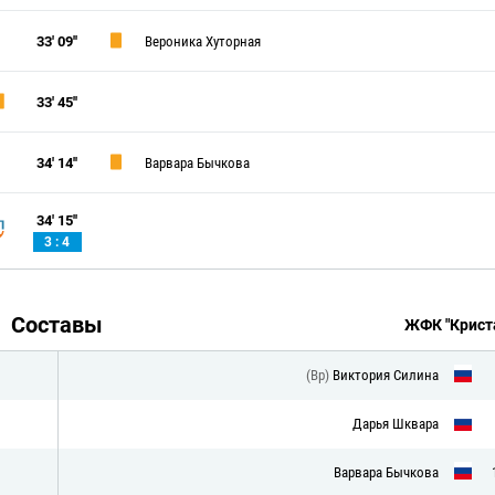
33' 09''
Вероника Хуторная
33' 45''
34' 14''
Варвара Бычкова
34' 15''
3 : 4
Составы
ЖФК "Крист
(Вр)
Виктория Силина
Дарья Шквара
Варвара Бычкова