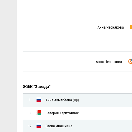
Анна Чернякова
Анна Чернякова
ЖФК "Звезда"
1
Анна Акылбаева
(Вр)
11
Валерия Харитончик
17
Елена Ивашкина