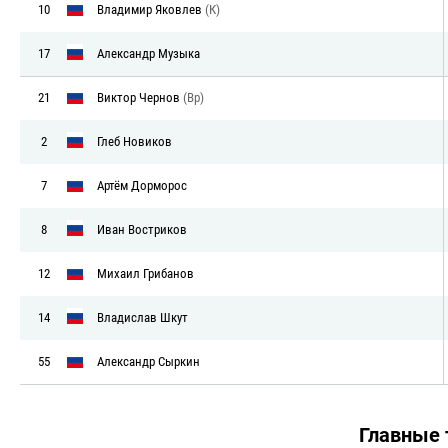
10
Владимир Яковлев
(К)
17
Александр Музыка
21
Виктор Чернов
(Вр)
2
Глеб Новиков
7
Артём Дорморос
8
Иван Востриков
12
Михаил Грибанов
14
Владислав Шкут
55
Александр Сыркин
Главные