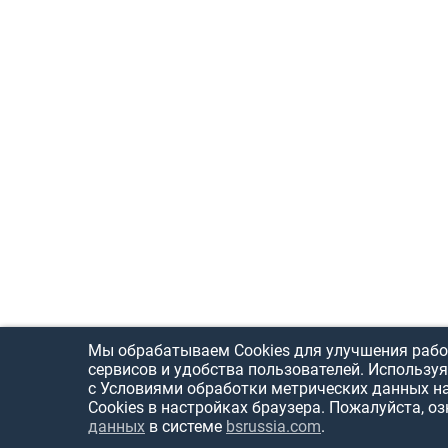
Мы обрабатываем Cookies для улучшения рабо
сервисов и удобства пользователей. Используя
с Условиями обработки метрических данных н
Cookies в настройках браузера. Пожалуйста, о
данных
в системе
bsrussia.com
.