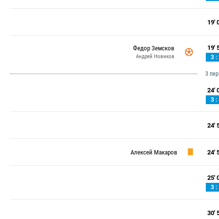
19' 0
19' 5
Федор Земсков
Андрей Новиков
3 :
3 пе
24' 0
3 :
24' 5
Алексей Макаров
24' 5
25' 0
3 :
30' 5