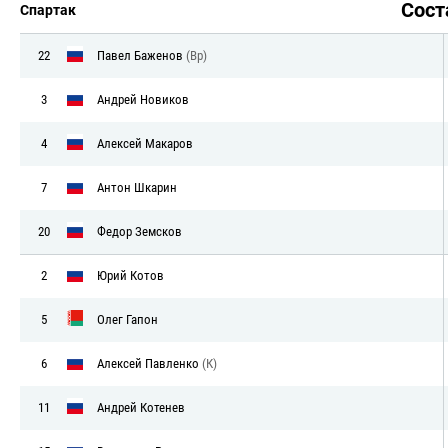
Сос
Спартак
22
Павел Баженов
(Вр)
3
Андрей Новиков
4
Алексей Макаров
7
Антон Шкарин
20
Федор Земсков
2
Юрий Котов
5
Олег Гапон
6
Алексей Павленко
(К)
11
Андрей Котенев