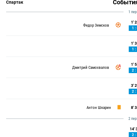
Событи
Спартак
1 пе
1' 2
Федор Земсков
1 :
1' 3
1 :
1' 5
Дмитрий Самохвалов
2 :
3' 2
2 :
Антон Шкарин
8' 3
2 пе
14' 3
2 :