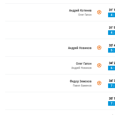
31' 1
Андрей Котенев
Олег Гапон
4 :
31' 5
4 :
33' 4
Андрей Новиков
5 :
34' 2
Олег Гапон
Андрей Новиков
6 :
34' 3
Федор Земсков
Павел Баженов
7 :
35' 1
7 :