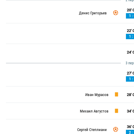
2 пе
20' 0
Денис Григорьев
1 :
22' 0
1 :
24' 0
3 пе
27' 0
1 :
Иван Мурасов
28' 0
Михаил Августов
34' 0
36' 0
Сергей Степлиани
2 :