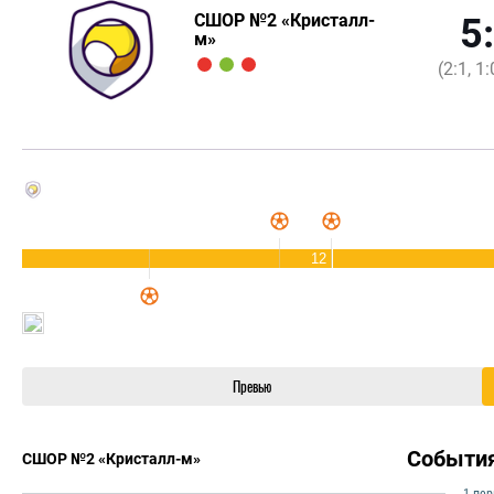
СШОР №2 «Кристалл-
5
м»
(2:1, 1:
12
Превью
Событи
СШОР №2 «Кристалл-м»