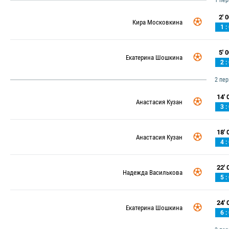
1 пе
2' 0
Кира Московкина
1 :
5' 0
Екатерина Шошкина
2 :
2 пе
14' 0
Анастасия Кузан
3 :
18' 0
Анастасия Кузан
4 :
22' 0
Надежда Василькова
5 :
24' 0
Екатерина Шошкина
6 :