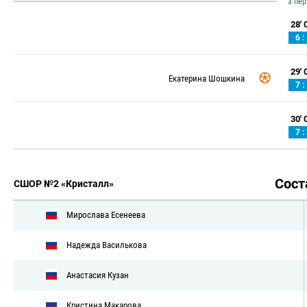
3 пе
28' 0
6 :
29' 0
Екатерина Шошкина
7 :
30' 0
7 :
Сос
СШОР №2 «Кристалл»
Мирослава Есенеева
Надежда Василькова
Анастасия Кузан
Кристина Макарова