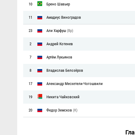
10
Брено Шавьер
11
Амадиус Виноградов
23
Али Харфуш
(Вр)
2
Андрей Котенев
7
Артём Лукьянов
8
Владислав Белозёров
17
Александр Месхетели-Чогошвили
19
Никита Чайковский
20
Федор Земсков
(К)
Гл