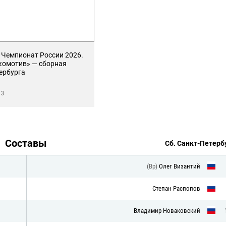
Чемпионат России 2026.
окомотив» — сборная
ербурга
13
Составы
Сб. Санкт-Петерб
(Вр)
Олег Византий
Степан Распопов
Владимир Новаковский