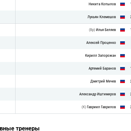
Никита Копылов
Лукьян Клемешов
(Вр)
Илья Беляев
Алексей Проценко
Кирилл Запорожан
Артемий Баранов
Дмитрий Мечев
Александр Иштимиров
(К)
Гавриил Гаврилов
авные тренеры