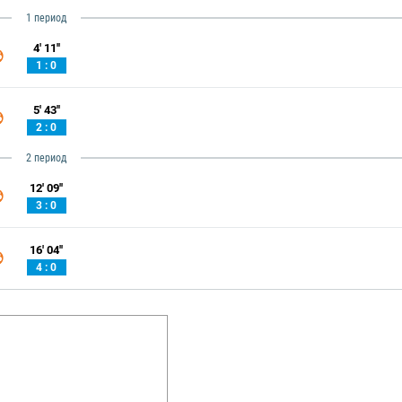
1 период
4' 11''
1 : 0
5' 43''
2 : 0
2 период
12' 09''
3 : 0
16' 04''
4 : 0