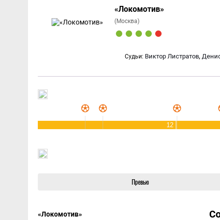
«Локомотив»
(Москва)
,
Виктор Листратов
Дени
Судьи:
12
Превью
С
«Локомотив»