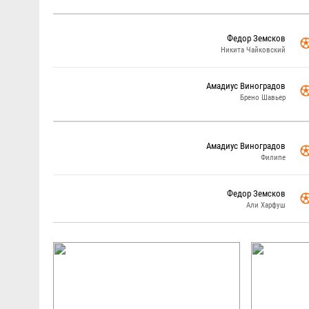
Федор Земсков
Никита Чайковский
Амадиус Виноградов
Брено Шавьер
Амадиус Виноградов
Филипе
Федор Земсков
Али Харфуш