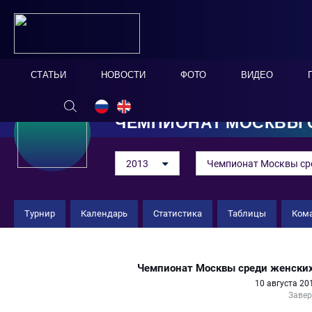
СТАТЬИ
НОВОСТИ
ФОТО
ВИДЕО
ЧЕМПИОНАТ МОСКВЫ С
2013
Чемпионат Москвы ср
Турнир
Календарь
Статистика
Таблицы
Ком
"Спартак" (ж) 0 : 0 Дина-Валрос
Чемпионат Москвы среди женских
10 августа 20
Заве