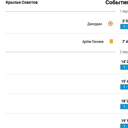
Событи
Крылья Советов
1 пе
2' 0
Джордан
1 :
Артём Пиняев
7' 4
2 пе
14' 2
1 :
15' 4
1 :
18' 2
1 :
19' 1
1 :