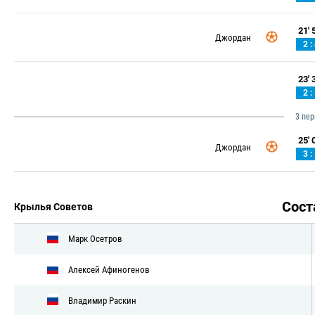
21' 5
Джордан
2 :
23' 3
2 :
3 пе
25' 0
Джордан
3 :
Сос
Крылья Советов
Марк Осетров
Алексей Афиногенов
Владимир Раскин