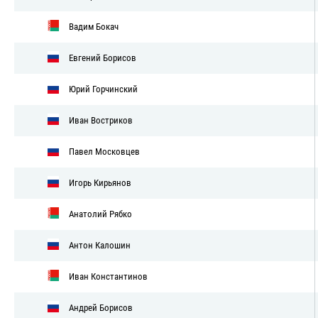
Вадим Бокач
Евгений Борисов
Юрий Горчинский
Иван Востриков
Павел Московцев
Игорь Кирьянов
Анатолий Рябко
Антон Калошин
Иван Константинов
Андрей Борисов