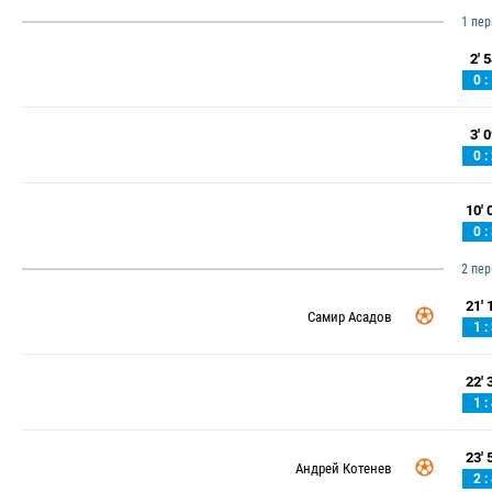
1 пе
2' 5
0 :
3' 0
0 :
10' 0
0 :
2 пе
21' 1
Самир Асадов
1 :
22' 3
1 :
23' 5
Андрей Котенев
2 :