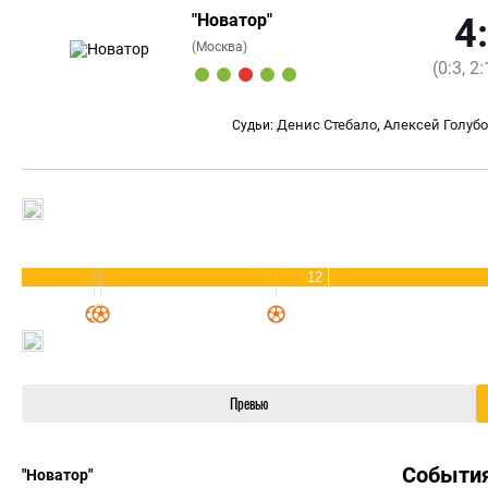
"Новатор"
4
(Москва)
(0:3, 2:
,
Денис Стебало
Алексей Голуб
Судьи:
12
Превью
Событи
"Новатор"