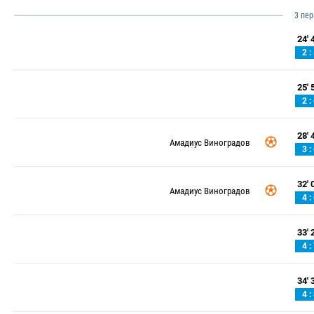
3 пе
24' 4
2 :
25' 5
2 :
28' 4
Амадиус Виноградов
3 :
32' 0
Амадиус Виноградов
4 :
33' 2
4 :
34' 3
4 :