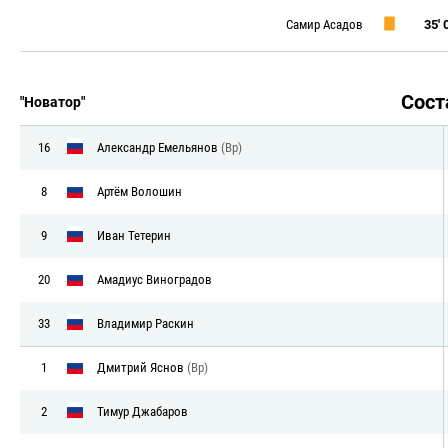
Самир Асадов
35' 0
Сос
"Новатор"
16
Александр Емельянов
(Вр)
8
Артём Волошин
9
Иван Тетерин
20
Амадиус Виноградов
33
Владимир Раскин
1
Дмитрий Яснов
(Вр)
2
Тимур Джабаров