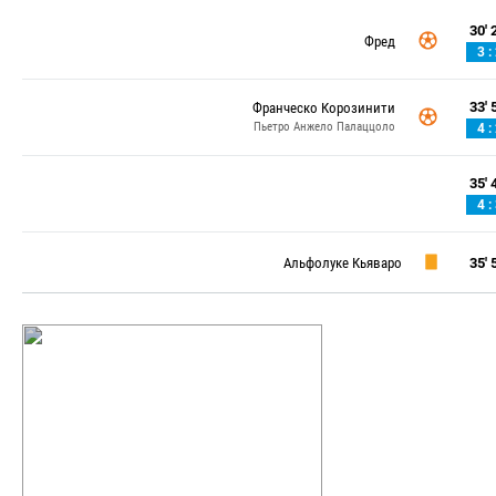
30' 2
Фред
3 :
33' 5
Франческо Корозинити
Пьетро Анжело Палаццоло
4 :
35' 4
4 :
Альфолуке Кьяваро
35' 5