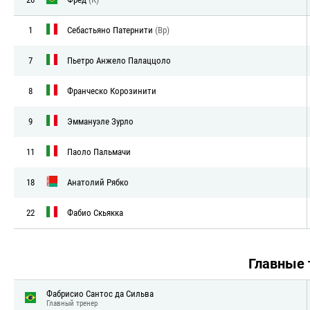
1
Себастьяно Патернити
(Вр)
7
Пьетро Анжело Палаццоло
8
Франческо Корозинити
9
Эммануэле Зурло
11
Паоло Пальмачи
18
Анатолий Рябко
22
Фабио Скьякка
Главные
Фабрисио Сантос да Сильва
Главный тренер