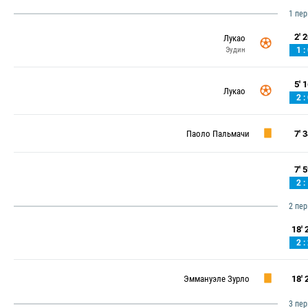
1 пе
2' 2
Лукао
Эудин
1 :
5' 1
Лукао
2 :
Паоло Пальмачи
7' 3
7' 5
2 :
2 пе
18' 2
2 :
Эммануэле Зурло
18' 2
3 пе