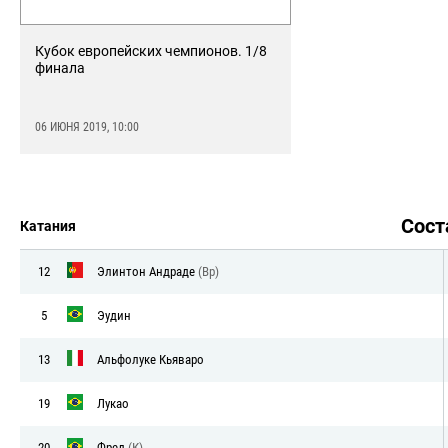
Кубок европейских чемпионов. 1/8
финала
06 ИЮНЯ 2019, 10:00
Сос
Катания
12
Элинтон Андраде
(Вр)
5
Эудин
13
Альфолуке Кьяваро
19
Лукао
20
Фред
(К)