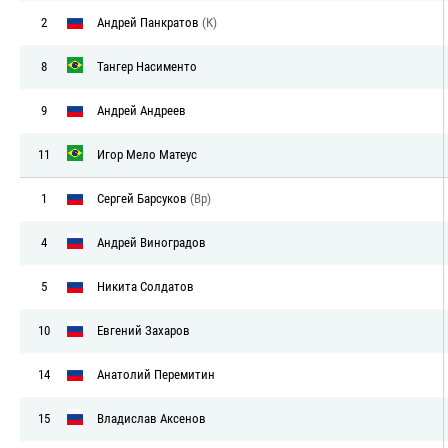
2
Андрей Панкратов
(К)
8
Тангер Насименто
9
Андрей Андреев
11
Игор Мело Матеус
1
Сергей Барсуков
(Вр)
4
Андрей Виноградов
5
Никита Солдатов
10
Евгений Захаров
14
Анатолий Перемитин
15
Владислав Аксенов