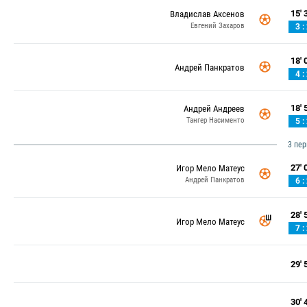
15' 3
Владислав Аксенов
Евгений Захаров
3 :
18' 0
Андрей Панкратов
4 :
18' 5
Андрей Андреев
Тангер Насименто
5 :
3 пе
27' 0
Игор Мело Матеус
Андрей Панкратов
6 :
28' 5
Игор Мело Матеус
7 :
29' 5
30' 4