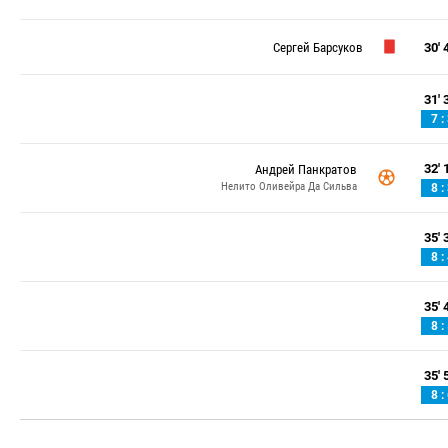
Сергей Барсуков
30' 4
31' 3
7 :
32' 1
Андрей Панкратов
Нелито Оливейра Да Сильва
8 :
35' 3
8 :
35' 4
8 :
35' 5
8 :