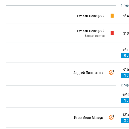
1 пе
Руслан Пелецкий
2' 4
Руслан Пелецкий
3' 3
Вторая желтая
8' 1
0 :
9' 0
Андрей Панкратов
1 :
2 пе
12' 0
1 :
12' 4
Игор Мело Матеус
2 :