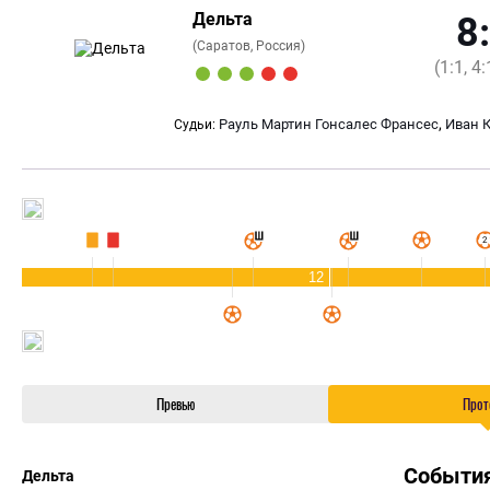
Дельта
8
(Саратов, Россия)
(1:1, 4:
,
Рауль Мартин Гонсалес Франсес
Иван 
Судьи:
12
Превью
Прот
Событи
Дельта