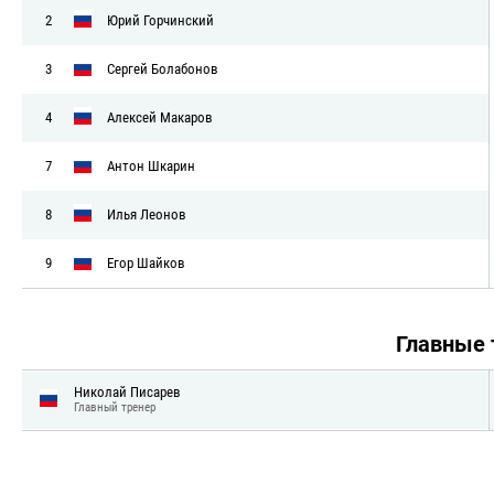
2
Юрий Горчинский
3
Сергей Болабонов
4
Алексей Макаров
7
Антон Шкарин
8
Илья Леонов
9
Егор Шайков
Главные
Николай Писарев
Главный тренер