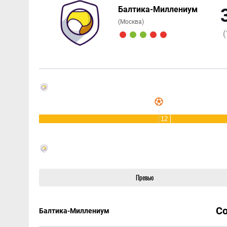
Балтика-Миллениум
(Москва)
(
12
Превью
С
Балтика-Миллениум