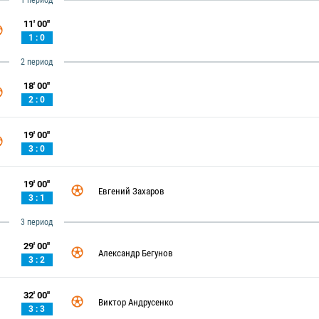
1 период
11' 00''
1 : 0
2 период
18' 00''
2 : 0
19' 00''
3 : 0
19' 00''
Евгений Захаров
3 : 1
3 период
29' 00''
Александр Бегунов
3 : 2
32' 00''
Виктор Андрусенко
3 : 3