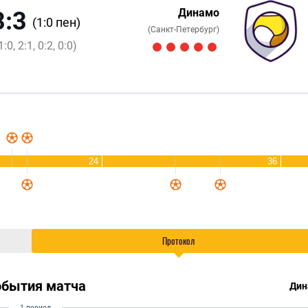
Динамо
3:3
(1:0 пен)
(Санкт-Петербург)
1:0, 2:1, 0:2, 0:0)
24
36
Протокол
обытия матча
Дин