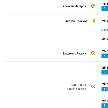
15' 5
Алексей Макаров
3 :
Андрей Новиков
22' 2
3 пе
24' 3
25' 5
Владимир Раскин
4 :
25' 5
4 :
28' 5
Олег Гапон
Андрей Новиков
5 :
29' 0
5 :