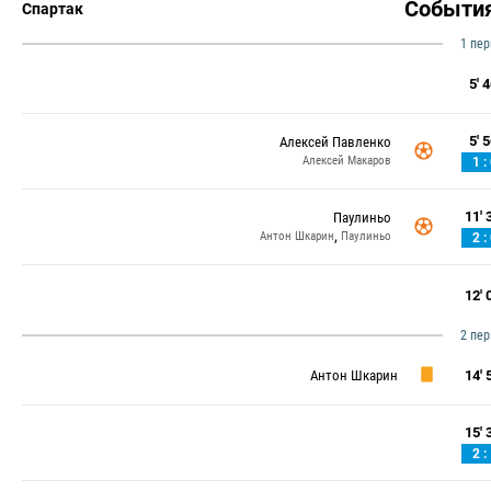
Событи
Спартак
1 пе
5' 4
5' 5
Алексей Павленко
Алексей Макаров
1 :
11' 3
Паулиньо
,
Антон Шкарин
Паулиньо
2 :
12' 0
2 пе
Антон Шкарин
14' 5
15' 3
2 :