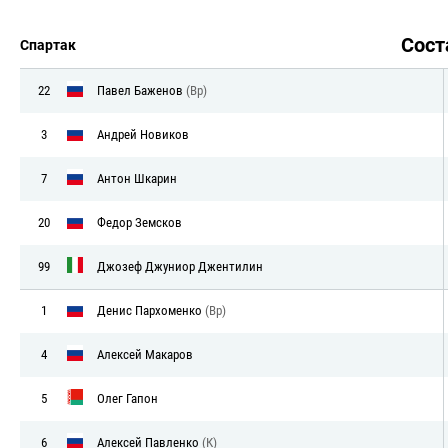
Сос
Спартак
22
Павел Баженов
(Вр)
3
Андрей Новиков
7
Антон Шкарин
20
Федор Земсков
99
Джозеф Джуниор Джентилин
1
Денис Пархоменко
(Вр)
4
Алексей Макаров
5
Олег Гапон
6
Алексей Павленко
(К)