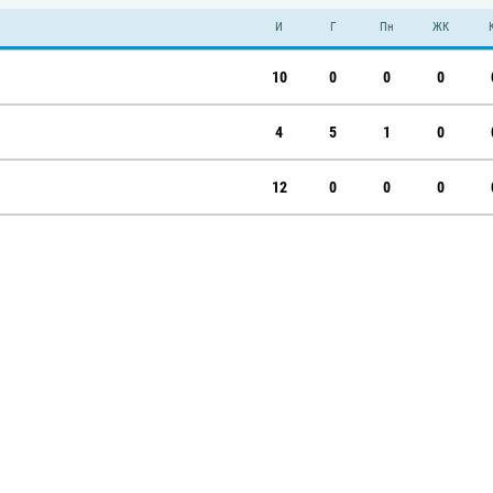
И
Г
Пн
ЖК
10
0
0
0
4
5
1
0
12
0
0
0