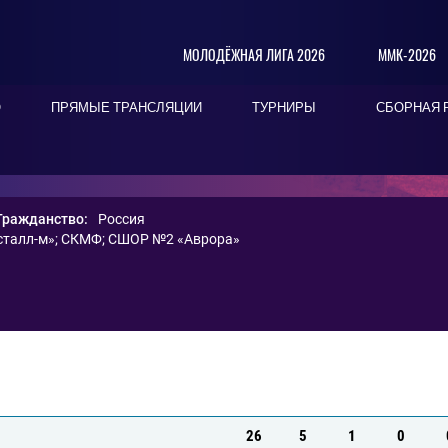
МОЛОДЁЖНАЯ ЛИГА 2026
ММК-2026
О
ПРЯМЫЕ ТРАНСЛЯЦИИ
ТУРНИРЫ
СБОРНАЯ 
А
Гражданство:
Россия
талл-м»
;
СКМФ
;
СШОР №2 «Аврора»
26
5
1
0