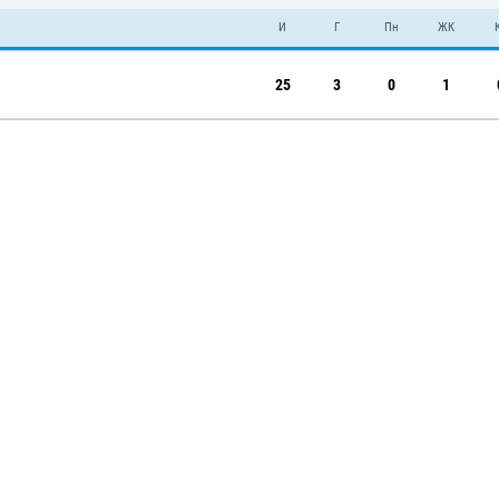
И
Г
Пн
ЖК
25
3
0
1