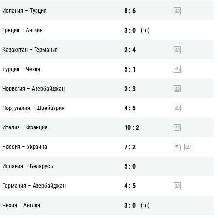
8 : 6
Испания
–
Турция
3 : 0
Греция
–
Англия
(тп)
2 : 4
Казахстан
–
Германия
5 : 1
Турция
–
Чехия
2 : 3
Норвегия
–
Азербайджан
4 : 5
Португалия
–
Швейцария
10 : 2
Италия
–
Франция
7 : 2
Россия
–
Украина
5 : 0
Испания
–
Беларусь
4 : 5
Германия
–
Азербайджан
3 : 0
Чехия
–
Англия
(тп)