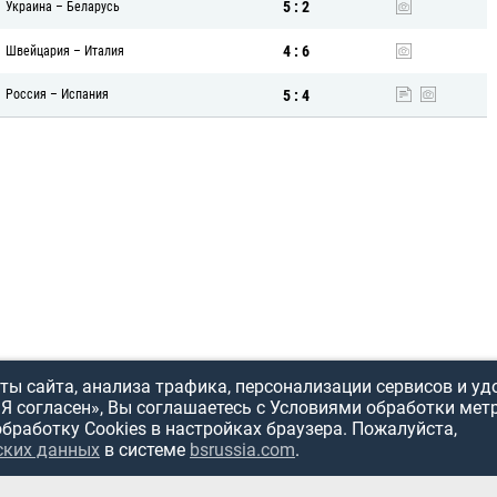
5 : 2
Украина
–
Беларусь
4 : 6
Швейцария
–
Италия
5 : 4
Россия
–
Испания
ы сайта, анализа трафика, персонализации сервисов и уд
«Я согласен», Вы соглашаетесь с Условиями обработки мет
обработку Cookies в настройках браузера. Пожалуйста,
ских данных
в системе
bsrussia.com
.