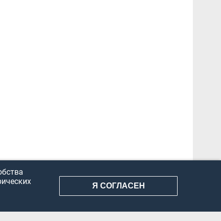
обства
рических
Я СОГЛАСЕН