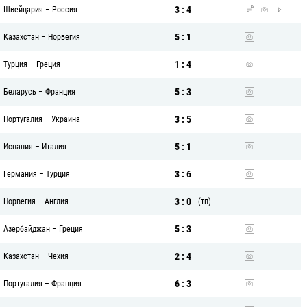
3 : 4
Швейцария
–
Россия
5 : 1
Казахстан
–
Норвегия
1 : 4
Турция
–
Греция
5 : 3
Беларусь
–
Франция
3 : 5
Португалия
–
Украина
5 : 1
Испания
–
Италия
3 : 6
Германия
–
Турция
3 : 0
Норвегия
–
Англия
(тп)
5 : 3
Азербайджан
–
Греция
2 : 4
Казахстан
–
Чехия
6 : 3
Португалия
–
Франция