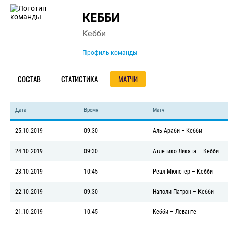
Команда
КЕББИ
Кебби
Профиль команды
СОСТАВ
СТАТИСТИКА
МАТЧИ
Дата
Время
Матч
25.10.2019
09:30
Аль-Араби
–
Кебби
24.10.2019
09:30
Атлетико Ликата
–
Кебби
23.10.2019
10:45
Реал Мюнстер
–
Кебби
22.10.2019
09:30
Наполи Патрон
–
Кебби
21.10.2019
10:45
Кебби
–
Леванте