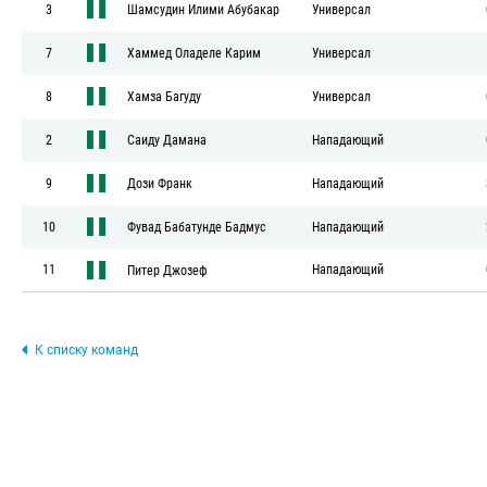
3
Шамсудин Илими Абубакар
Универсал
7
Хаммед Оладеле Карим
Универсал
8
Хамза Багуду
Универсал
2
Саиду Дамана
Нападающий
9
Дози Франк
Нападающий
10
Фувад Бабатунде Бадмус
Нападающий
11
Нападающий
Питер Джозеф
К списку команд