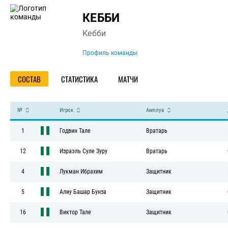
Команда
КЕББИ
Кебби
Профиль команды
СОСТАВ
СТАТИСТИКА
МАТЧИ
№
Игрок
Амплуа
1
Годвин Тале
Вратарь
12
Израэль Суле Зуру
Вратарь
4
Лукман Ибрахим
Защитник
5
Алиу Башар Бунза
Защитник
16
Виктор Тале
Защитник