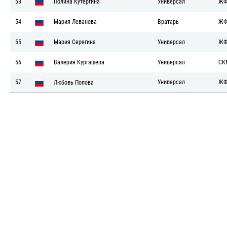
53
Полина Кутергина
Универсал
ЖФ
54
Мария Леванова
Вратарь
ЖФ
55
Мария Серегина
Универсал
ЖФ
56
Валерия Кургашева
Универсал
СК
57
Универсал
ЖФ
Любовь Попова