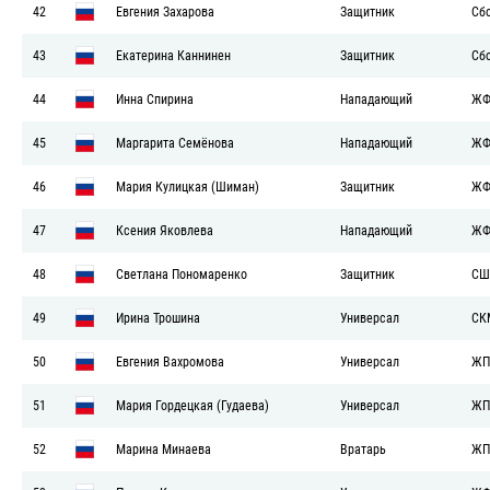
42
Евгения Захарова
Защитник
Сб
43
Екатерина Каннинен
Защитник
Сб
44
Инна Спирина
Нападающий
ЖФ
45
Маргарита Семёнова
Нападающий
ЖФ
46
Мария Кулицкая (Шиман)
Защитник
ЖФ
47
Ксения Яковлева
Нападающий
ЖФ
48
Светлана Пономаренко
Защитник
СШ
49
Ирина Трошина
Универсал
СК
50
Евгения Вахромова
Универсал
ЖП
51
Мария Гордецкая (Гудаева)
Универсал
ЖП
52
Марина Минаева
Вратарь
ЖП