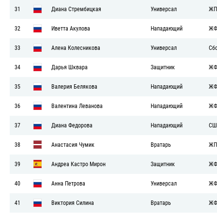
31
Диана Стрембицкая
Универсал
ЖП
32
Иветта Акулова
Нападающий
ЖФ
33
Алена Колесникова
Универсал
Сб
34
Дарья Шквара
Защитник
ЖФ
35
Валерия Белякова
Нападающий
ЖФ
36
Валентина Леванова
Нападающий
ЖФ
37
Диана Федорова
Нападающий
СШ
38
Анастасия Чумик
Вратарь
ЖП
39
Андреа Кастро Мирон
Защитник
ЖФ
40
Анна Петрова
Универсал
ЖФ
41
Виктория Силина
Вратарь
ЖФ