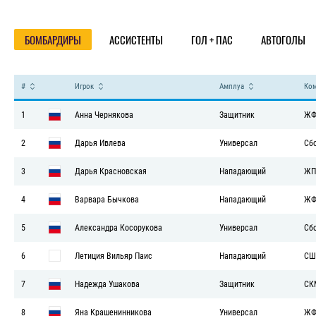
Статистика
БОМБАРДИРЫ
АССИСТЕНТЫ
ГОЛ + ПАС
АВТОГОЛЫ
#
Игрок
Амплуа
Ко
1
Анна Чернякова
Защитник
ЖФ
2
Дарья Ивлева
Универсал
Сб
3
Дарья Красновская
Нападающий
ЖП
4
Варвара Бычкова
Нападающий
ЖФ
5
Александра Косорукова
Универсал
Сб
6
Летиция Вильяр Паис
Нападающий
СШ
7
Надежда Ушакова
Защитник
СК
8
Яна Крашенинникова
Универсал
ЖФ