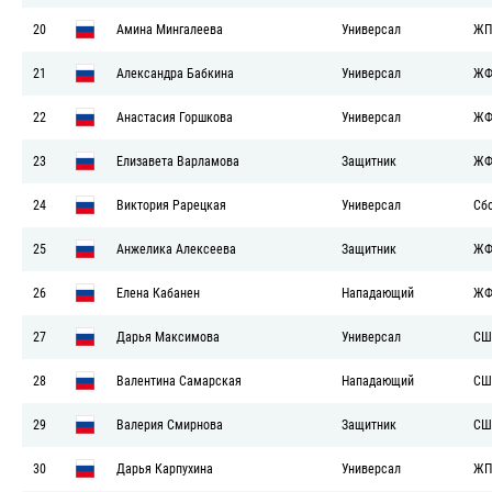
20
Амина Мингалеева
Универсал
ЖП
21
Александра Бабкина
Универсал
ЖФ
22
Анастасия Горшкова
Универсал
ЖФ
23
Елизавета Варламова
Защитник
ЖФ
24
Виктория Рарецкая
Универсал
Сб
25
Анжелика Алексеева
Защитник
ЖФ
26
Елена Кабанен
Нападающий
ЖФ
27
Дарья Максимова
Универсал
СШ
28
Валентина Самарская
Нападающий
СШ
29
Валерия Смирнова
Защитник
СШ
30
Дарья Карпухина
Универсал
ЖП