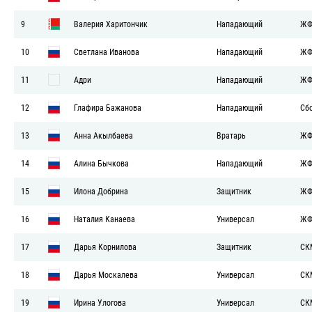
9
Валерия Харитончик
Нападающий
ЖФ
10
Светлана Иванова
Нападающий
ЖФ
11
Адри
Нападающий
ЖФ
12
Глафира Бажанова
Нападающий
Сб
13
Анна Акылбаева
Вратарь
ЖФ
14
Алина Бычкова
Нападающий
ЖФ
15
Илона Добрина
Защитник
ЖФ
16
Наталия Канаева
Универсал
ЖФ
17
Дарья Корнилова
Защитник
СК
18
Дарья Москалева
Универсал
СК
19
Ирина Улогова
Универсал
СК