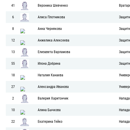
41
Вероника Шевченко
Вратар
6
Алиса Плотникова
Защитн
8
Анна Чернякова
Защитн
12
Анжелика Алексеева
Защитн
13
Елизавета Варламова
Защитн
55
Илона Добрина
Защитн
18
Наталия Канаева
Универ
27
Александра Иванова
Универ
2
Валерия Харитончик
Напад
10
Алина Бычкова
Напад
22
Екатерина Гейко
Напад