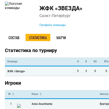
Команда
ЖФК «ЗВЕЗДА»
Санкт-Петербург
Профиль команды
СОСТАВ
СТАТИСТИКА
МАТЧИ
Статистика по турниру
Команда
И
В
ВО
ВПн
5
3
0
0
ЖФК «Звезда»
Игроки
№
Игрок
Амплуа
1
Анна Акылбаева
Вратар