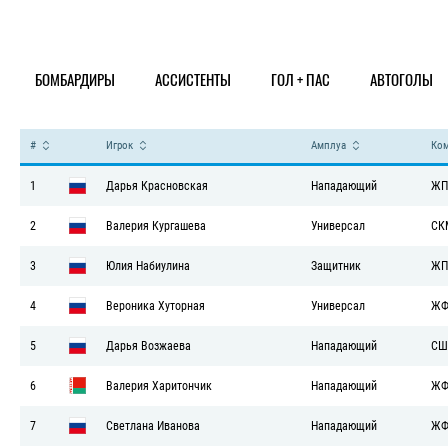
Статистика
БОМБАРДИРЫ
АССИСТЕНТЫ
ГОЛ + ПАС
АВТОГОЛЫ
#
Игрок
Амплуа
Ко
1
Дарья Красновская
Нападающий
ЖП
2
Валерия Кургашева
Универсал
СК
3
Юлия Набиулина
Защитник
ЖП
4
Вероника Хуторная
Универсал
ЖФ
5
Дарья Возжаева
Нападающий
СШ
6
Валерия Харитончик
Нападающий
ЖФ
7
Светлана Иванова
Нападающий
ЖФ