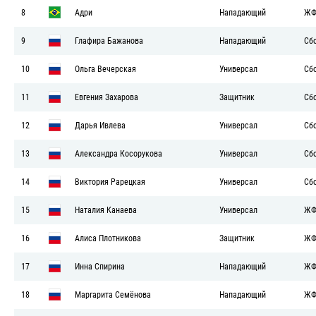
8
Адри
Нападающий
ЖФ
9
Глафира Бажанова
Нападающий
Сб
10
Ольга Вечерская
Универсал
Сб
11
Евгения Захарова
Защитник
Сб
12
Дарья Ивлева
Универсал
Сб
13
Александра Косорукова
Универсал
Сб
14
Виктория Рарецкая
Универсал
Сб
15
Наталия Канаева
Универсал
ЖФ
16
Алиса Плотникова
Защитник
ЖФ
17
Инна Спирина
Нападающий
ЖФ
18
Маргарита Семёнова
Нападающий
ЖФ