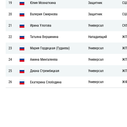
19
Юлия Мохнаткина
Защитник
СШ
20
Валерия Смирнова
Защитник
СШ
21
Ирина Улогова
Универсал
СК
22
Татьяна Вершинина
Нападающий
ЖП
23
Мария Гордецкая (Гудаева)
Универсал
ЖП
24
Амина Мингалеева
Универсал
ЖП
25
Диана Стрембицкая
Универсал
ЖП
26
Универсал
ЖФ
Екатерина Слободина