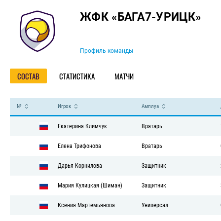
Команда
ЖФК «БАГА7-УРИЦК»
Профиль команды
СОСТАВ
СТАТИСТИКА
МАТЧИ
№
Игрок
Амплуа
Екатерина Климчук
Вратарь
Елена Трифонова
Вратарь
Дарья Корнилова
Защитник
Мария Кулицкая (Шиман)
Защитник
Ксения Мартемьянова
Универсал