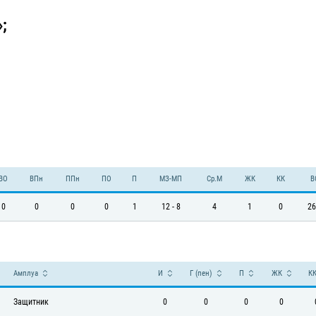
;
ВО
ВПн
ППн
ПО
П
МЗ-МП
Ср.М
ЖК
КК
В
0
0
0
0
1
12 - 8
4
1
0
26
Амплуа
И
Г (пен)
П
ЖК
К
Защитник
0
0
0
0