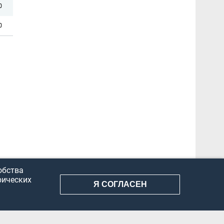
0
0
обства
рических
Я СОГЛАСЕН