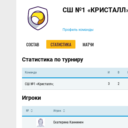
Команда
СШ №1 «КРИСТАЛЛ»
Профиль команды
СОСТАВ
СТАТИСТИКА
МАТЧИ
Статистика по турниру
Команда
И
В
3
2
СШ №1 «Кристалл»;
Игроки
№
Игрок
Екатерина Каннинен