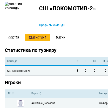
Команда
СШ «ЛОКОМОТИВ-2»
Профиль команды
СОСТАВ
СТАТИСТИКА
МАТЧИ
Статистика по турниру
Команда
И
В
ВО
ВПн
3
0
0
0
СШ «Локомотив-2»
Игроки
№
Игрок
Амплуа
Ангелина Дорохова
Универ