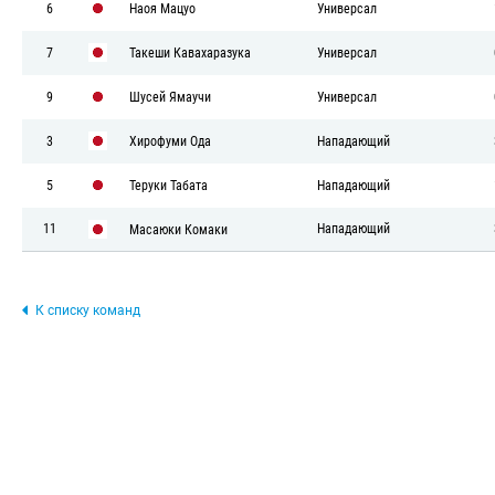
6
Наоя Мацуо
Универсал
7
Такеши Кавахаразука
Универсал
9
Шусей Ямаучи
Универсал
3
Хирофуми Ода
Нападающий
5
Теруки Табата
Нападающий
11
Нападающий
Масаюки Комаки
К списку команд