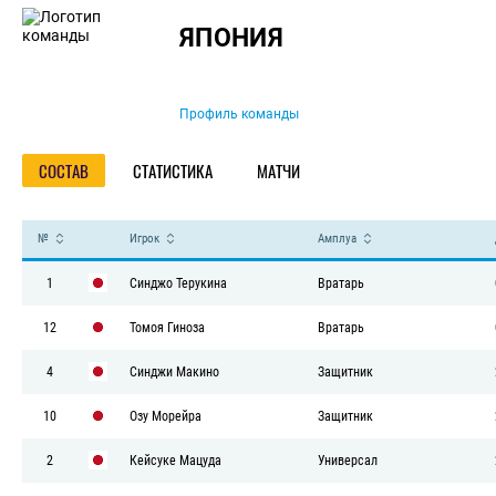
Команда
ЯПОНИЯ
Профиль команды
СОСТАВ
СТАТИСТИКА
МАТЧИ
№
Игрок
Амплуа
1
Синджо Терукина
Вратарь
12
Томоя Гиноза
Вратарь
4
Синджи Макино
Защитник
10
Озу Морейра
Защитник
2
Кейсуке Мацуда
Универсал