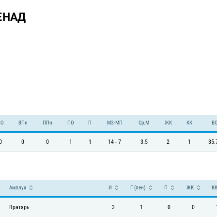
ЕНАД
ВО
ВПн
ППн
ПО
П
МЗ-МП
Ср.М
ЖК
КК
В
0
0
0
1
1
14 - 7
3.5
2
1
35.
Амплуа
И
Г (пен)
П
ЖК
К
Вратарь
3
1
0
0