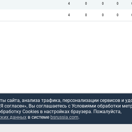
4
0
0
0
4
0
0
0
ы сайта, анализа трафика, персонализации сервисов и уд
«Я согласен», Вы соглашаетесь с Условиями обработки мет
обработку Cookies в настройках браузера. Пожалуйста,
ских данных
в системе
bsrussia.com
.