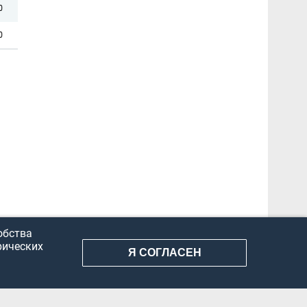
0
0
обства
рических
Я СОГЛАСЕН