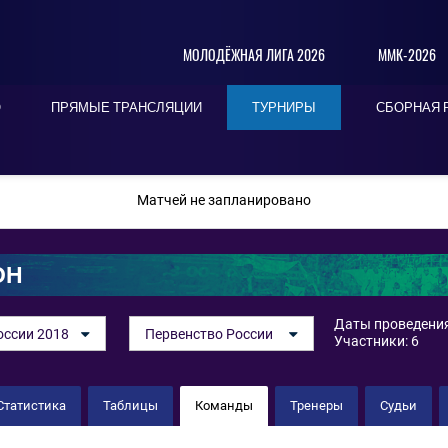
МОЛОДЁЖНАЯ ЛИГА 2026
ММК-2026
О
ПРЯМЫЕ ТРАНСЛЯЦИИ
ТУРНИРЫ
СБОРНАЯ 
ПОСЛЕДНИЕ
СЕГОДНЯ
БЛИЖАЙШИЕ
Матчей не запланировано
ОН
Даты проведения:
оссии 2018
Первенство России
Участники: 6
Статистика
Таблицы
Команды
Тренеры
Судьи