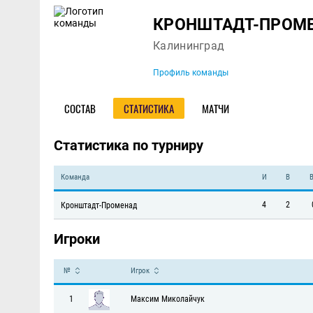
Команда
КРОНШТАДТ-ПРОМ
Калининград
Профиль команды
СОСТАВ
СТАТИСТИКА
МАТЧИ
Статистика по турниру
Команда
И
В
4
2
Кронштадт-Променад
Игроки
№
Игрок
1
Максим Миколайчук