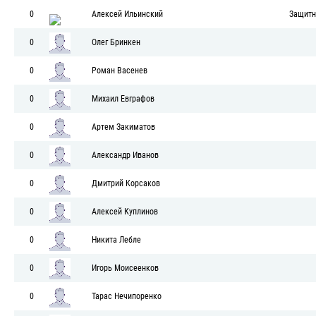
0
Алексей Ильинский
Защитн
0
Олег Бринкен
0
Роман Васенев
0
Михаил Евграфов
0
Артем Закиматов
0
Александр Иванов
0
Дмитрий Корсаков
0
Алексей Куплинов
0
Никита Лебле
0
Игорь Моисеенков
0
Тарас Нечипоренко