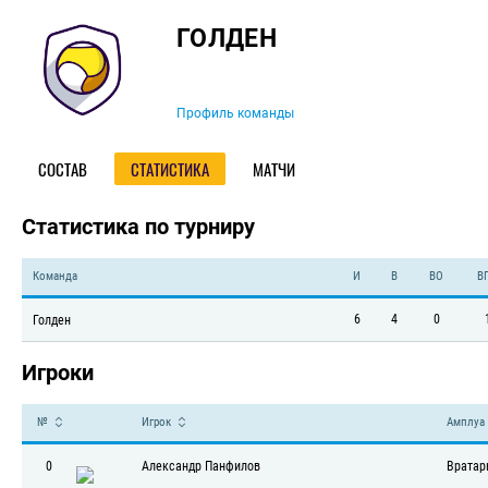
Команда
ГОЛДЕН
Профиль команды
СОСТАВ
СТАТИСТИКА
МАТЧИ
Статистика по турниру
Команда
И
В
ВО
В
6
4
0
Голден
Игроки
№
Игрок
Амплуа
0
Александр Панфилов
Вратар