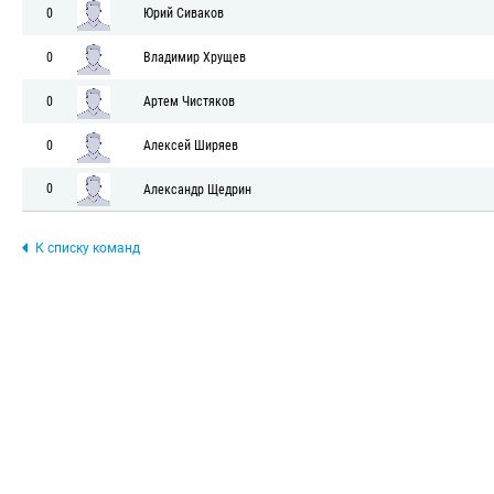
0
Юрий Сиваков
0
Владимир Хрущев
0
Артем Чистяков
0
Алексей Ширяев
0
Александр Щедрин
К списку команд