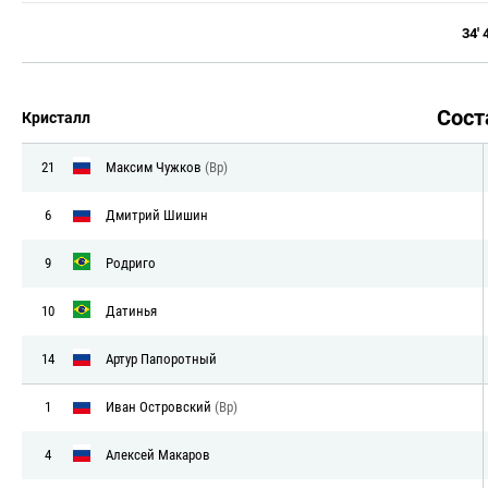
34' 4
Сос
Кристалл
21
Максим Чужков
(Вр)
6
Дмитрий Шишин
9
Родриго
10
Датинья
14
Артур Папоротный
1
Иван Островский
(Вр)
4
Алексей Макаров