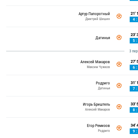
21' 1
Артур Папоротный
Дмитрий Шишин
4 :
23' 3
Датинья
5 :
3 пе
27' 5
Алексей Макаров
Максим Чужков
6 :
31' 1
Родриго
Датинья
7 :
33' 5
Игорь Бриштель
Алексей Макаров
8 :
34' 4
Егор Ремизов
Родриго
9 :