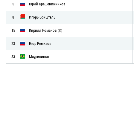
5
Юрий Крашенинников
8
Игорь Бриштель
15
Кирилл Романов
(К)
23
Егор Ремизов
33
Маурисиньо