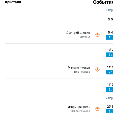
Событи
Кристалл
1 пе
3' 5
5' 4
Дмитрий Шишин
Датинья
1 :
10' 2
1 :
11' 0
Максим Чужков
Егор Ремизов
2 :
11' 0
2 :
2 пе
20' 3
Игорь Бриштель
Кирилл Романов
3 :