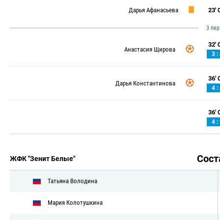
Дарья Афанасьева
23' 0
3 пе
32' 0
Анастасия Щирова
3 :
36' 0
Дарья Константинова
4 :
36' 0
4 :
Сос
ЖФК "Зенит Белые"
Татьяна Володина
Мария Колотушкина