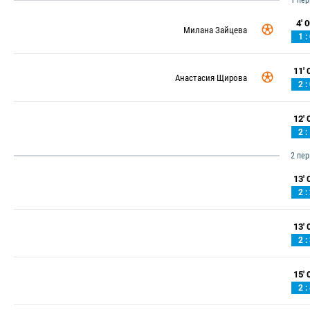
1 пе
4' 0
Милана Зайцева
1 :
11' 0
Анастасия Щирова
2 :
12' 0
2 :
2 пе
13' 0
2 :
13' 0
2 :
15' 0
2 :