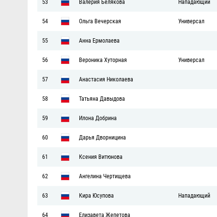
53
Валерия Белякова
Нападающий
54
Ольга Вечерская
Универсал
55
Анна Ермолаева
56
Вероника Хуторная
Универсал
57
Анастасия Николаева
58
Татьяна Давыдова
59
Илона Добрина
60
Дарья Дворницина
61
Ксения Витюнова
62
Ангелина Чертищева
63
Кира Юсупова
Нападающий
64
Елизавета Жепетова