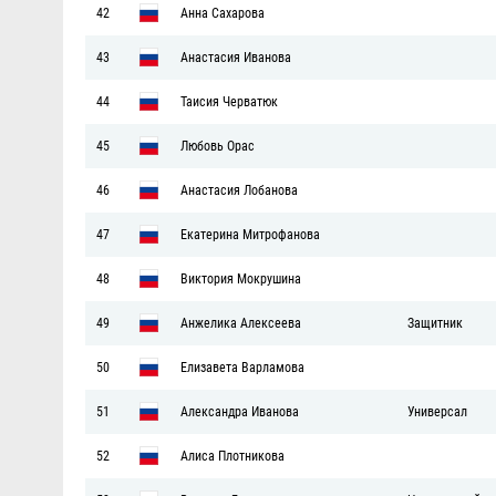
42
Анна Сахарова
43
Анастасия Иванова
44
Таисия Черватюк
45
Любовь Орас
46
Анастасия Лобанова
47
Екатерина Митрофанова
48
Виктория Мокрушина
49
Анжелика Алексеева
Защитник
50
Елизавета Варламова
51
Александра Иванова
Универсал
52
Алиса Плотникова