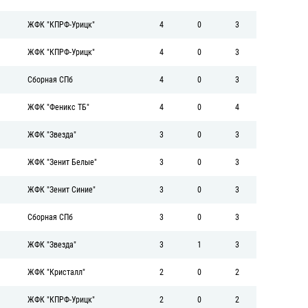
ЖФК "КПРФ-Урицк"
4
0
3
ЖФК "КПРФ-Урицк"
4
0
3
Сборная СПб
4
0
3
ЖФК "Феникс ТБ"
4
0
4
ЖФК "Звезда"
3
0
3
ЖФК "Зенит Белые"
3
0
3
ЖФК "Зенит Синие"
3
0
3
Сборная СПб
3
0
3
ЖФК "Звезда"
3
1
3
ЖФК "Кристалл"
2
0
2
ЖФК "КПРФ-Урицк"
2
0
2