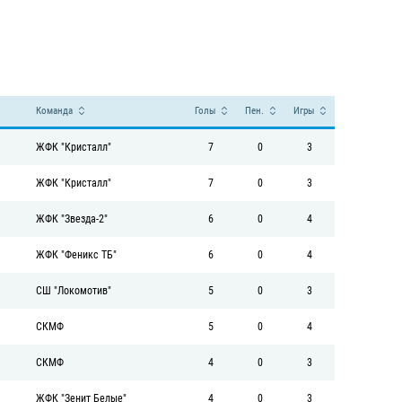
Команда
Голы
Пен.
Игры
ЖФК "Кристалл"
7
0
3
ЖФК "Кристалл"
7
0
3
ЖФК "Звезда-2"
6
0
4
ЖФК "Феникс ТБ"
6
0
4
СШ "Локомотив"
5
0
3
СКМФ
5
0
4
СКМФ
4
0
3
ЖФК "Зенит Белые"
4
0
3