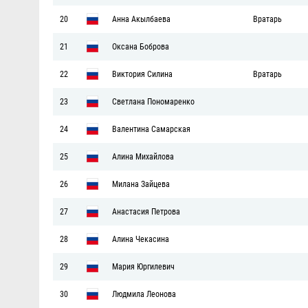
20
Анна Акылбаева
Вратарь
21
Оксана Боброва
22
Виктория Силина
Вратарь
23
Светлана Пономаренко
24
Валентина Самарская
25
Алина Михайлова
26
Милана Зайцева
27
Анастасия Петрова
28
Алина Чекасина
29
Мария Юргилевич
30
Людмила Леонова