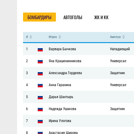
Статистика
БОМБАРДИРЫ
АВТОГОЛЫ
ЖК И КК
#
Игрок
Амплуа
1
Варвара Бычкова
Нападающий
2
Яна Крашенинникова
Универсал
3
Александра Гордеева
Защитник
4
Анна Гаранина
Универсал
5
Дарья Шантырь
6
Надежда Ушакова
Защитник
7
Ирина Улогова
8
Анастасия Щирова