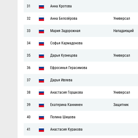
31
Анна Кротова
32
Анна Белозёрова
Универсал
33
Мария Задорожная
Нападающий
34
Софья Кармадонова
35
Дарья Кузнецова
Универсал
36
Ефросинья Герасимова
37
Дарья Ивлева
38
Анастасия Горшкова
Универсал
39
Екатерина Каннинен
Защитник
40
Полина Шишова
41
Анастасия Куракова