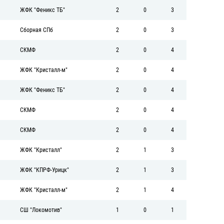
ЖФК "Феникс ТБ"
2
0
3
Сборная СПб
2
0
3
СКМФ
2
0
4
ЖФК "Кристалл-м"
2
0
4
ЖФК "Феникс ТБ"
2
0
4
СКМФ
2
0
4
СКМФ
2
0
4
ЖФК "Кристалл"
2
1
3
ЖФК "КПРФ-Урицк"
2
1
3
ЖФК "Кристалл-м"
2
1
4
СШ "Локомотив"
1
0
1