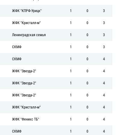
ЖФК "КПРФ-Урицк"
1
0
3
ЖФК "Кристалл-м"
1
0
3
Ленинградская семья
1
0
3
СКМФ
1
0
3
СКМФ
1
0
4
ЖФК "Звезда-2"
1
0
4
ЖФК "Звезда-2"
1
0
4
ЖФК "Звезда-2"
1
0
4
ЖФК "Кристалл-м"
1
0
4
ЖФК "Феникс ТБ"
1
0
4
СКМФ
1
0
4