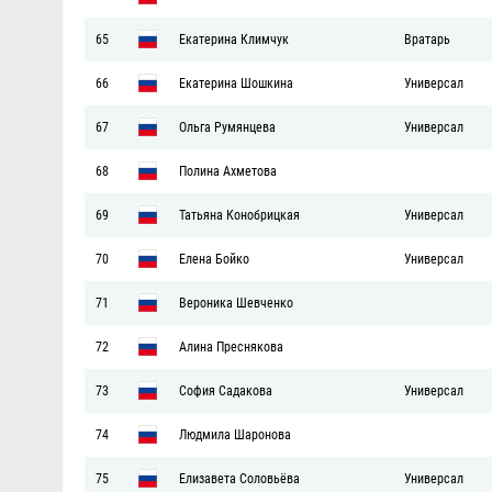
65
Екатерина Климчук
Вратарь
66
Екатерина Шошкина
Универсал
67
Ольга Румянцева
Универсал
68
Полина Ахметова
69
Татьяна Конобрицкая
Универсал
70
Елена Бойко
Универсал
71
Вероника Шевченко
72
Алина Преснякова
73
София Садакова
Универсал
74
Людмила Шаронова
75
Елизавета Соловьёва
Универсал