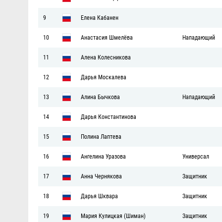
9
Елена Кабанен
10
Анастасия Шмелёва
Нападающий
11
Алена Колесникова
12
Дарья Москалева
13
Алина Бычкова
Нападающий
14
Дарья Константинова
15
Полина Лаптева
16
Ангелина Уразова
Универсал
17
Анна Чернякова
Защитник
18
Дарья Шквара
Защитник
19
Мария Кулицкая (Шиман)
Защитник