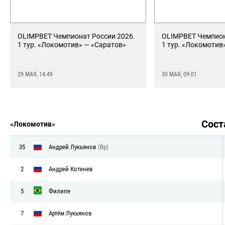
OLIMPBET Чемпионат России 2026.
OLIMPBET Чемпион
1 тур. «Локомотив» — «Саратов»
1 тур. «Локомотив
29 МАЯ, 14:49
30 МАЯ, 09:01
Сос
«Локомотив»
35
Андрей Лукьянов
(Вр)
2
Андрей Котенев
5
Филипе
7
Артём Лукьянов