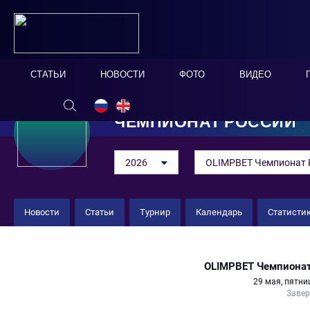
СТАТЬИ
НОВОСТИ
ФОТО
ВИДЕО
ЧЕМПИОНАТ РОССИИ
2026
OLIMPBET Чемпионат 
Новости
Статьи
Турнир
Календарь
Статисти
«Локомотив» 4 : 9 КПФ «Сарато
OLIMPBET Чемпионат
29 мая, пятни
Заве