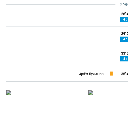
3 пе
26' 4
4 :
29' 2
4 :
33' 5
4 :
Артём Лукьянов
35' 4