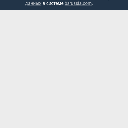
данных
в системе
bsrussia.com
.