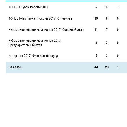
ФОНБЕТ-Кубок России 2017
6
3
1
ФОНБЕТ-Чемпионат России 2017. Суперлига
19
8
0
Кубок европейских чемпионов 2017. Основной этап
11
7
0
Кубок европейских чемпионов 2017.
3
3
0
Предварительный этап
Интер кап 2017. Финальный раунд
5
2
0
За сезон
44
23
1