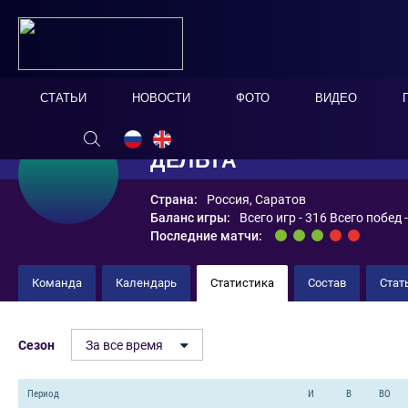
СТАТЬИ
НОВОСТИ
ФОТО
ВИДЕО
ДЕЛЬТА
Страна:
Россия, Саратов
Баланс игры:
Всего игр - 316 Всего побед 
Последние матчи:
Команда
Календарь
Статистика
Состав
Стат
Сезон
За все время
Период
И
В
ВО