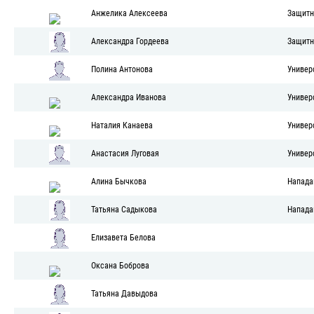
Анжелика Алексеева
Защитн
Александра Гордеева
Защитн
Полина Антонова
Универ
Александра Иванова
Универ
Наталия Канаева
Универ
Анастасия Луговая
Универ
Алина Бычкова
Напад
Татьяна Садыкова
Напад
Елизавета Белова
Оксана Боброва
Татьяна Давыдова