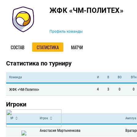
Команда
ЖФК «ЧМ-ПОЛИТЕХ»
Профиль команды
СОСТАВ
СТАТИСТИКА
МАТЧИ
Статистика по турниру
Команда
И
В
ВО
ВПн
4
3
0
0
ЖФК «ЧМ-Политех»
Игроки
№
Игрок
Амплуа
Анастасия Мартыненкова
Вратар