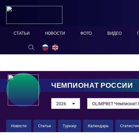
СТАТЬИ
НОВОСТИ
ФОТО
ВИДЕО
ОНЛАЙН ТАБЛО
СКРЫТЬ
ЧЕМПИОНАТ РОССИИ
2026
OLIMPBET Чемпионат 
Новости
Статьи
Турнир
Календарь
Статисти