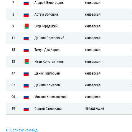
7
Андрей Виноградов
Универсал
8
Артём Волошин
Универсал
9
Егор Гордецкий
Универсал
11
Даниил Верховский
Универсал
15
Тимур Джабаров
Универсал
18
Иван Константинов
Универсал
47
Денис Григорьев
Универсал
87
Даниил Комаров
Универсал
96
Михаил Константинов
Универсал
10
Нападающий
Сергей Степлиани
К списку команд