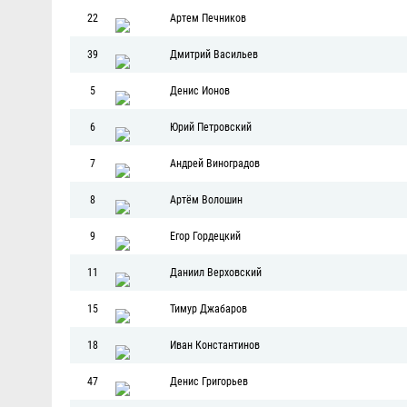
22
Артем Печников
39
Дмитрий Васильев
5
Денис Ионов
6
Юрий Петровский
7
Андрей Виноградов
8
Артём Волошин
9
Егор Гордецкий
11
Даниил Верховский
15
Тимур Джабаров
18
Иван Константинов
47
Денис Григорьев