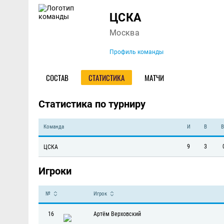
Команда
ЦСКА
Москва
Профиль команды
СОСТАВ
СТАТИСТИКА
МАТЧИ
Статистика по турниру
Команда
И
В
В
9
3
ЦСКА
Игроки
№
Игрок
16
Артём Верховский