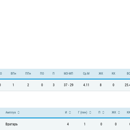
О
ВПн
ППн
ПО
П
МЗ-МП
Ср.М
ЖК
КК
В
0
1
2
0
3
37 - 29
4.11
8
0
25.
Амплуа
И
Г (пен)
П
ЖК
К
Вратарь
4
1
0
0