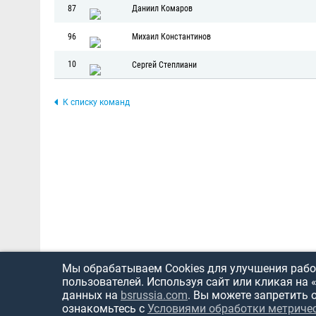
87
Даниил Комаров
96
Михаил Константинов
10
Сергей Степлиани
К списку команд
Мы обрабатываем Cookies для улучшения работ
пользователей. Используя сайт или кликая на 
данных на
bsrussia.com
. Вы можете запретить 
ознакомьтесь с
Условиями обработки метриче