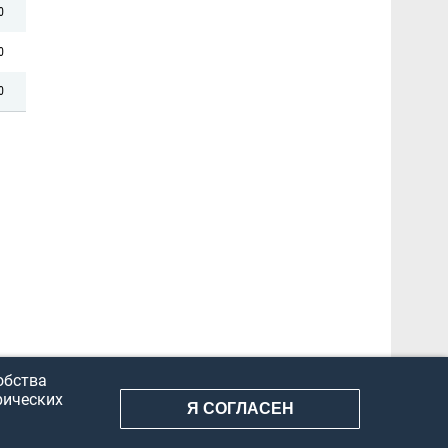
0
0
0
обства
рических
Я СОГЛАСЕН